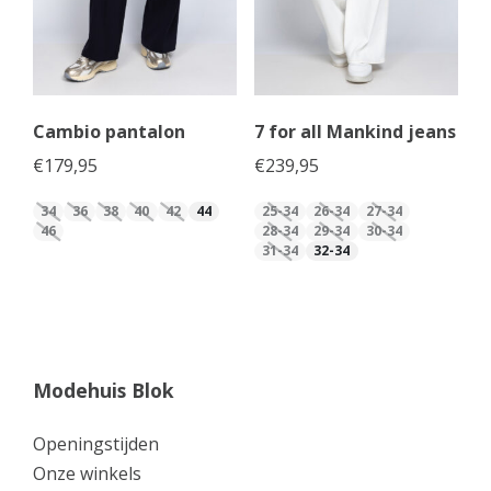
Cambio pantalon
7 for all Mankind jeans
€
179,95
€
239,95
34
36
38
40
42
44
25-34
26-34
27-34
46
28-34
29-34
30-34
31-34
32-34
Modehuis Blok
Openingstijden
Onze winkels