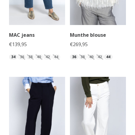
MAC jeans
Munthe blouse
€
139,95
€
269,95
34
36
38
40
42
44
36
38
40
42
44