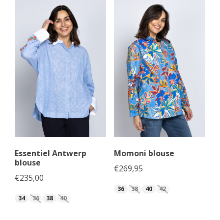
Essentiel Antwerp
Momoni blouse
blouse
€
269,95
€
235,00
36
38
40
42
34
36
38
40