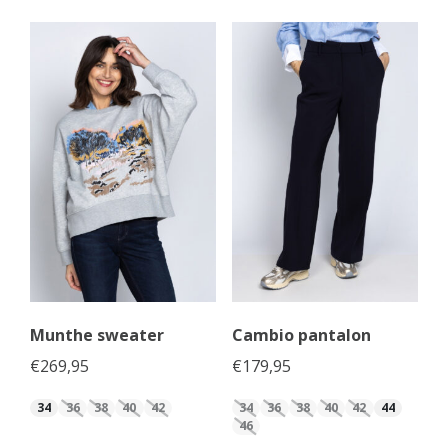
Munthe sweater
Cambio pantalon
€
269,95
€
179,95
34
36
38
40
42
34
36
38
40
42
44
46