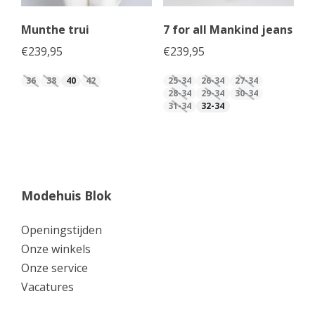
Munthe trui
7 for all Mankind jeans
€
239,95
€
239,95
36
38
40
42
25-34
26-34
27-34
28-34
29-34
30-34
31-34
32-34
Modehuis Blok
Openingstijden
Onze winkels
Onze service
Vacatures