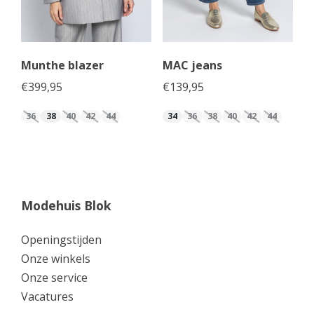
Munthe blazer
MAC jeans
€
399,95
€
139,95
36
38
40
42
44
34
36
38
40
42
44
Modehuis Blok
Openingstijden
Onze winkels
Onze service
Vacatures