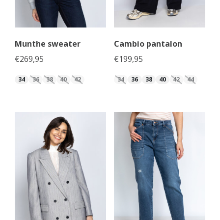
Munthe sweater
Cambio pantalon
€
269,95
€
199,95
34
36
38
40
42
34
36
38
40
42
44