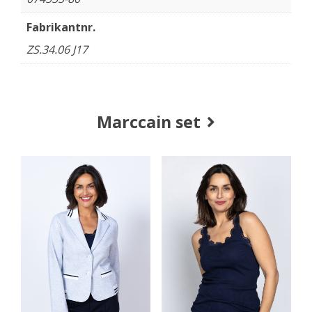
Fabrikantnr.
ZS.34.06 J17
Marccain set