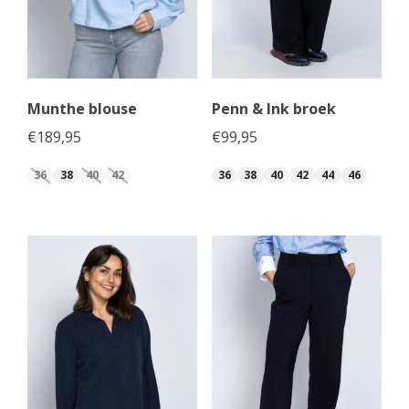
Munthe blouse
Penn & Ink broek
€
189,95
€
99,95
36
38
40
42
36
38
40
42
44
46