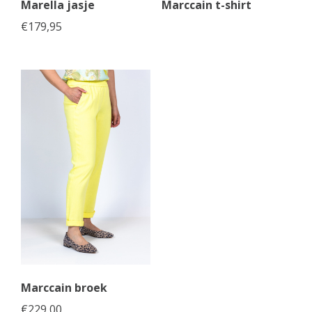
Marella jasje
Marccain t-shirt
€
179,95
Marccain broek
€
229,00