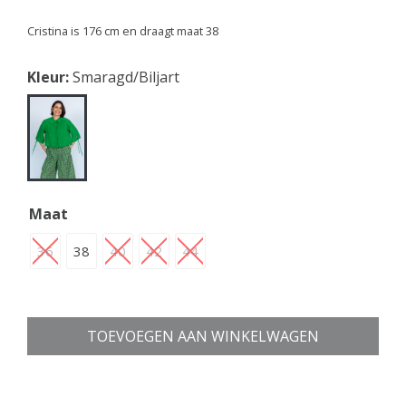
Cristina is 176 cm en draagt maat 38
Kleur:
Smaragd/Biljart
Maat
36
38
40
42
44
TOEVOEGEN AAN WINKELWAGEN