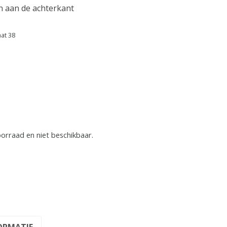
n aan de achterkant
aat 38
oorraad en niet beschikbaar.
ORMATIE