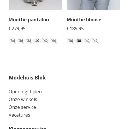
Munthe pantalon
Munthe blouse
€
279,95
€
189,95
34
36
38
40
42
44
36
38
40
42
Modehuis Blok
Openingstijden
Onze winkels
Onze service
Vacatures
Klantenservice