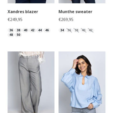
Xandres blazer
Munthe sweater
€
249,95
€
269,95
36
38
40
42
44
46
34
36
38
40
42
48
50