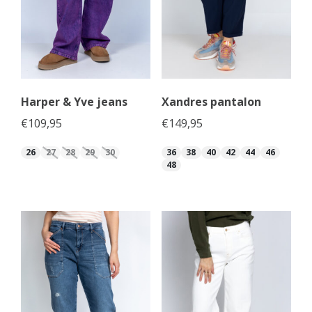
Harper & Yve jeans
Xandres pantalon
€
109,95
€
149,95
26
27
28
29
30
36
38
40
42
44
46
48