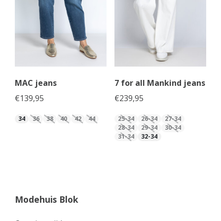
MAC jeans
7 for all Mankind jeans
€
139,95
€
239,95
34
36
38
40
42
44
25-34
26-34
27-34
28-34
29-34
30-34
31-34
32-34
Modehuis Blok