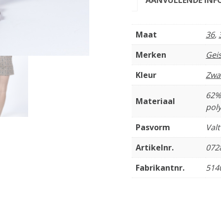
Maat
36
,
Merken
Gei
Kleur
Zwa
62%
Materiaal
pol
Pasvorm
Val
Artikelnr.
072
Fabrikantnr.
514