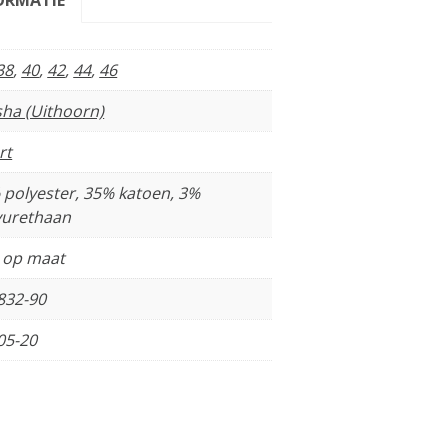
38
,
40
,
42
,
44
,
46
sha (Uithoorn)
rt
 polyester, 35% katoen, 3%
yurethaan
t op maat
832-90
05-20