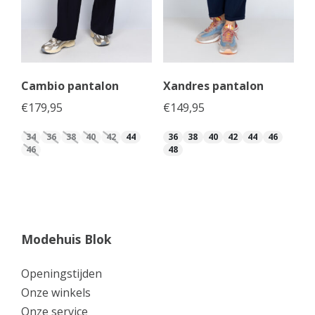
Cambio pantalon
Xandres pantalon
€
179,95
€
149,95
34
36
38
40
42
44
36
38
40
42
44
46
46
48
Modehuis Blok
Openingstijden
Onze winkels
Onze service