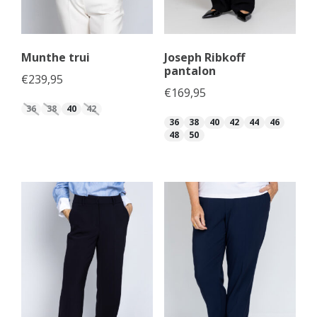
Munthe trui
Joseph Ribkoff
pantalon
€
239,95
€
169,95
36
38
40
42
36
38
40
42
44
46
48
50