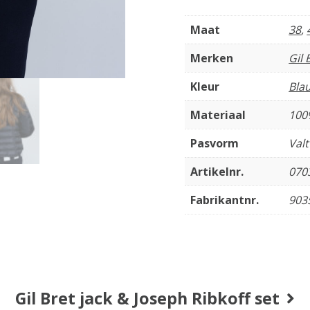
Maat
38
,
Merken
Gil 
Kleur
Bla
Materiaal
100
Pasvorm
Val
Artikelnr.
070
Fabrikantnr.
903
Gil Bret jack & Joseph Ribkoff set