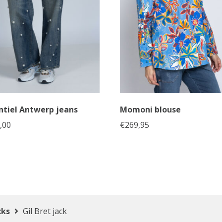
ntiel Antwerp jeans
Momoni blouse
,00
€
269,95
cks
Gil Bret jack