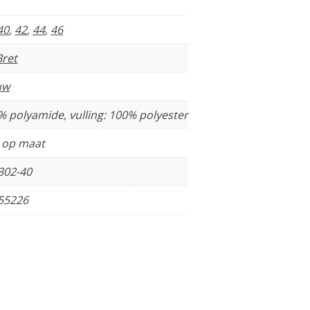
40
,
42
,
44
,
46
Bret
uw
% polyamide, vulling: 100% polyester
t op maat
302-40
55226