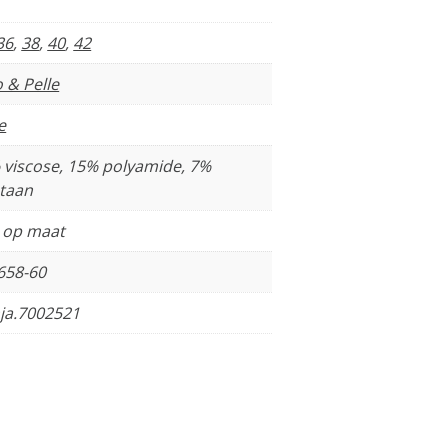
36
,
38
,
40
,
42
 & Pelle
e
 viscose, 15% polyamide, 7%
staan
t op maat
658-60
ja.7002521