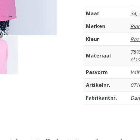
Maat
34
,
Merken
Rino
Kleur
Roz
78%
Materiaal
ela
Pasvorm
Val
Artikelnr.
071
Fabrikantnr.
Dan