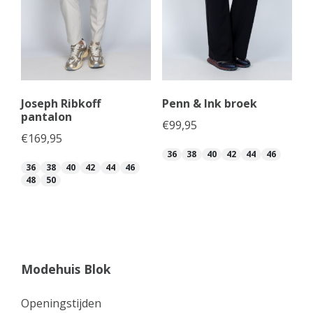
Joseph Ribkoff
Penn & Ink broek
pantalon
€
99,95
€
169,95
36
38
40
42
44
46
36
38
40
42
44
46
48
50
Modehuis Blok
Openingstijden