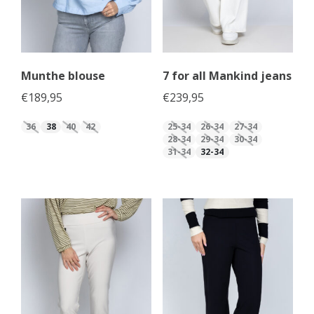
Munthe blouse
7 for all Mankind jeans
€
189,95
€
239,95
36
38
40
42
25-34
26-34
27-34
28-34
29-34
30-34
31-34
32-34