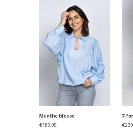
Munthe blouse
7 fo
€
189,95
€
239