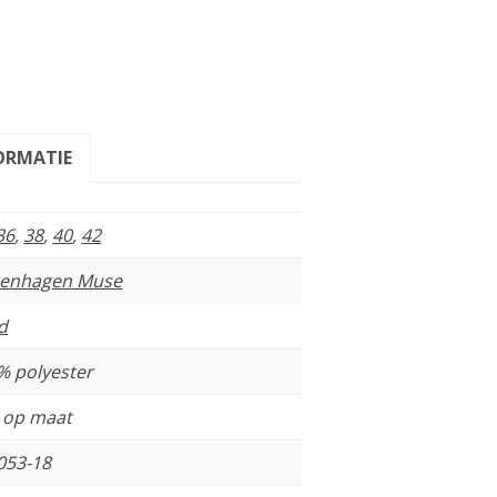
ORMATIE
36
,
38
,
40
,
42
enhagen Muse
d
% polyester
t op maat
053-18