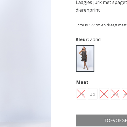
Laagjes jurk met spaget
dierenprint
Lotte is 177 cm en draagt maat
Kleur:
Zand
Maat
34
36
38
40
4
TOEVOEGE