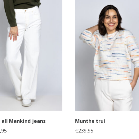
r all Mankind jeans
Munthe trui
,95
€
239,95