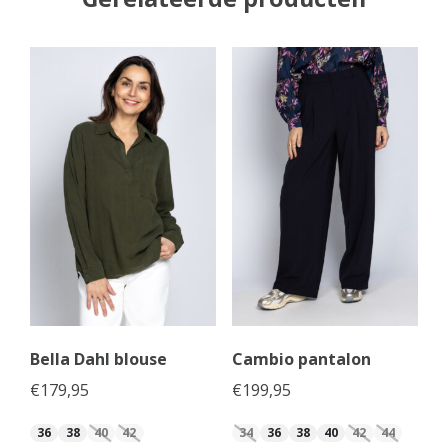
Bella Dahl blouse
Cambio pantalon
€
179,95
€
199,95
36
38
40
42
34
36
38
40
42
44