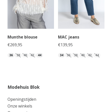
Munthe blouse
MAC jeans
€
269,95
€
139,95
36
38
40
42
44
34
36
38
40
42
44
Modehuis Blok
Openingstijden
Onze winkels