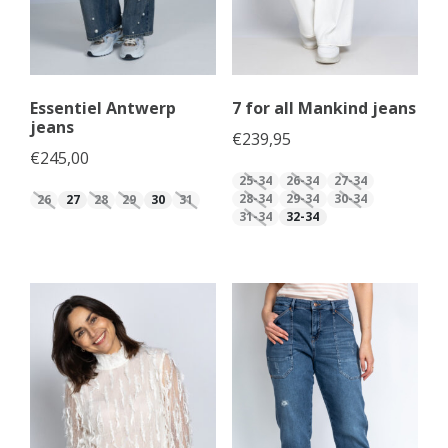
Essentiel Antwerp
7 for all Mankind jeans
jeans
€
239,95
€
245,00
25-34
26-34
27-34
28-34
29-34
30-34
26
27
28
29
30
31
31-34
32-34