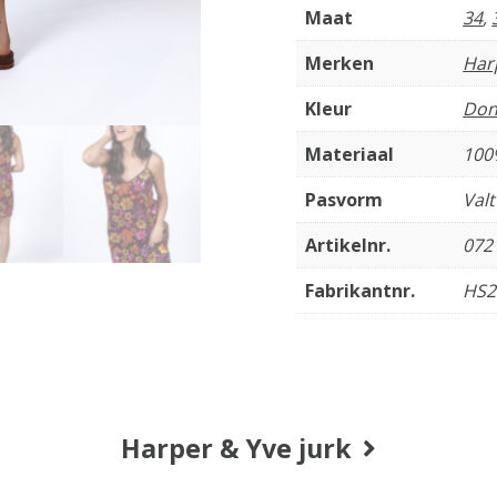
Maat
34
,
Merken
Har
Kleur
Don
Materiaal
100
Pasvorm
Val
Artikelnr.
072
Fabrikantnr.
HS2
Harper & Yve jurk