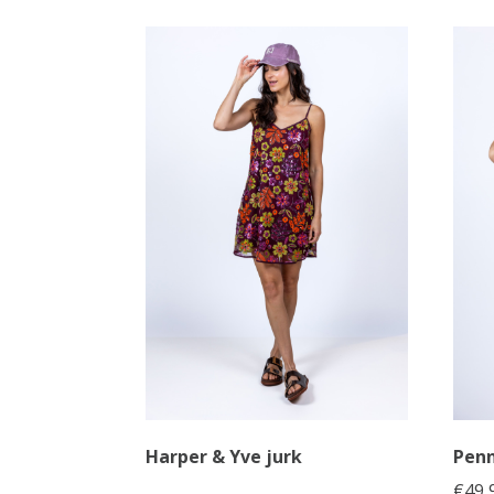
Harper & Yve jurk
Penn
€
49,