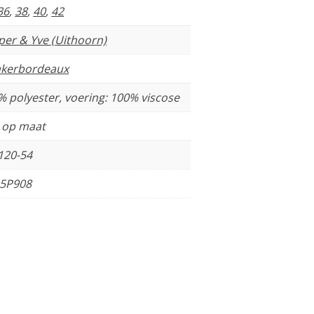
36
,
38
,
40
,
42
per & Yve (Uithoorn)
kerbordeaux
% polyester, voering: 100% viscose
t op maat
120-54
5P908