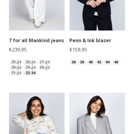
7 for all Mankind jeans
Penn & Ink blazer
€
239,95
€
159,95
25-34
26-34
27-34
36
38
40
42
44
46
28-34
29-34
30-34
31-34
32-34