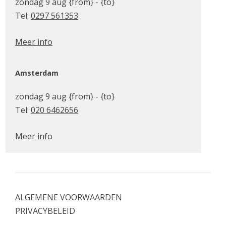
zondag 9 aug {from} - {to}
Tel:
0297 561353
Meer info
Amsterdam
zondag 9 aug {from} - {to}
Tel:
020 6462656
Meer info
ALGEMENE VOORWAARDEN
PRIVACYBELEID