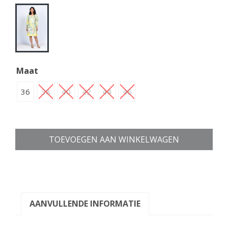
Maat
36
38
40
42
44
46
TOEVOEGEN AAN WINKELWAGEN
AANVULLENDE INFORMATIE