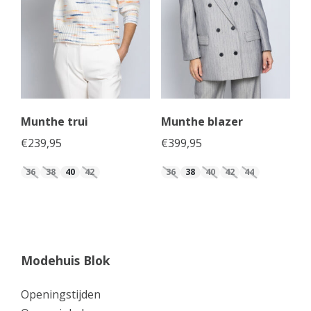
Munthe trui
Munthe blazer
€
239,95
€
399,95
36
38
40
42
36
38
40
42
44
Modehuis Blok
Openingstijden