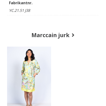
Fabrikantnr.
YC.21.51 J38
Marccain jurk