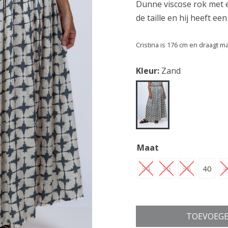
Dunne viscose rok met e
de taille en hij heeft een
Cristina is 176 cm en draagt m
Kleur:
Zand
Maat
34
36
38
40
4
TOEVOEGE