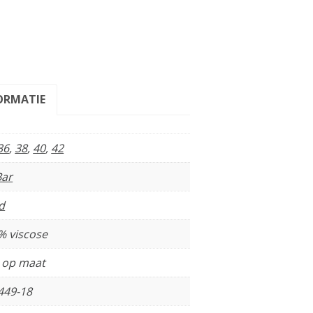
ORMATIE
36
,
38
,
40
,
42
Bar
d
% viscose
t op maat
449-18