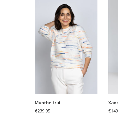
Munthe trui
Xand
€
239,95
€
149