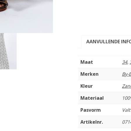
AANVULLENDE INF
Maat
34
,
Merken
By-
Kleur
Zan
Materiaal
100
Pasvorm
Val
Artikelnr.
071