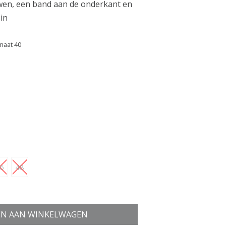
wen, een band aan de onderkant en
sin
maat 40
6
48
N AAN WINKELWAGEN