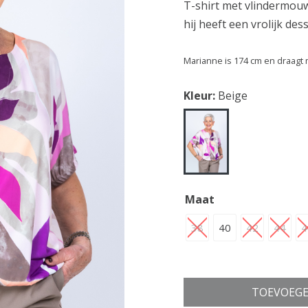
T-shirt met vlindermou
hij heeft een vrolijk des
Marianne is 174 cm en draagt 
Kleur:
Beige
Maat
38
40
42
44
4
TOEVOEGE