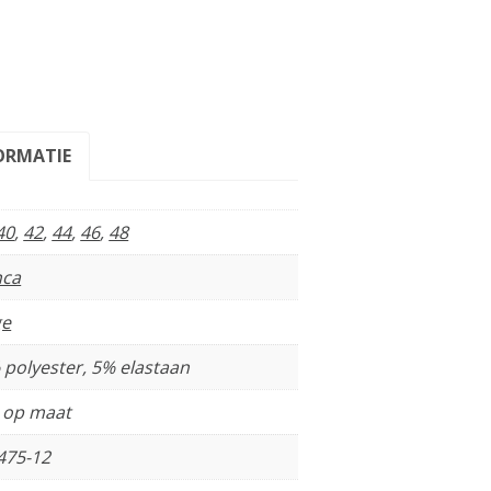
ORMATIE
40
,
42
,
44
,
46
,
48
nca
ge
 polyester, 5% elastaan
t op maat
475-12