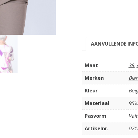
AANVULLENDE INF
Maat
38
,
Merken
Bia
Kleur
Bei
Materiaal
95%
Pasvorm
Val
Artikelnr.
071