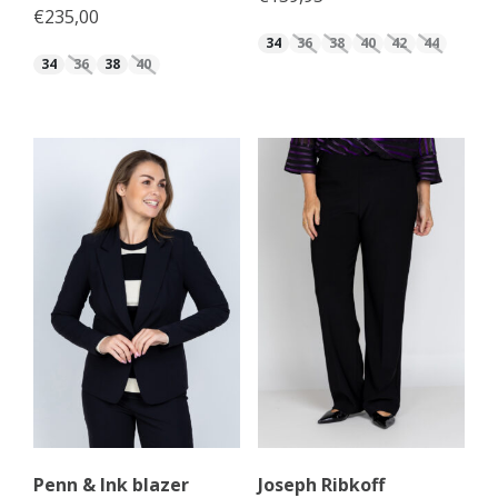
€
235,00
34
36
38
40
42
44
34
36
38
40
Penn & Ink blazer
Joseph Ribkoff