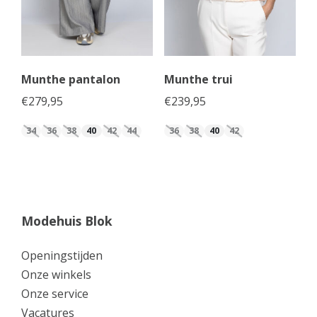
Munthe pantalon
Munthe trui
€
279,95
€
239,95
34
36
38
40
42
44
36
38
40
42
Modehuis Blok
Openingstijden
Onze winkels
Onze service
Vacatures