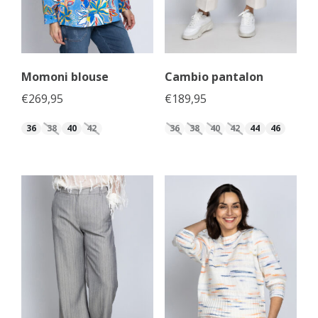
Momoni blouse
Cambio pantalon
€
269,95
€
189,95
36
38
40
42
36
38
40
42
44
46