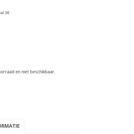
aat 38
oorraad en niet beschikbaar.
ORMATIE