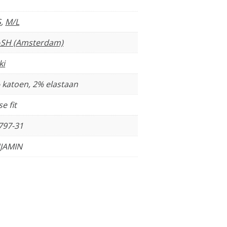
S
,
M/L
SH (Amsterdam)
ki
 katoen, 2% elastaan
e fit
797-31
JAMIN