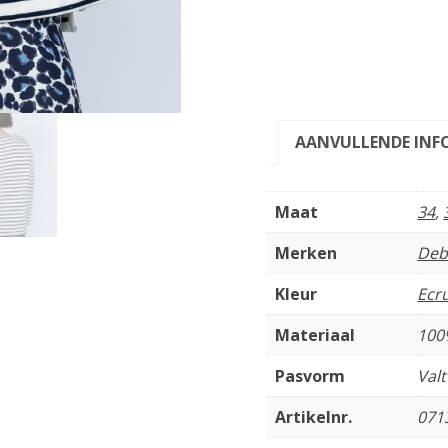
AANVULLENDE INF
Maat
34
,
Merken
Deb
Kleur
Ecr
Materiaal
100
Pasvorm
Val
Artikelnr.
071