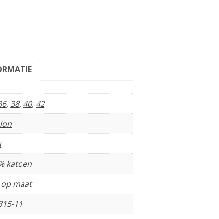
ORMATIE
36
,
38
,
40
,
42
lon
u
% katoen
t op maat
315-11