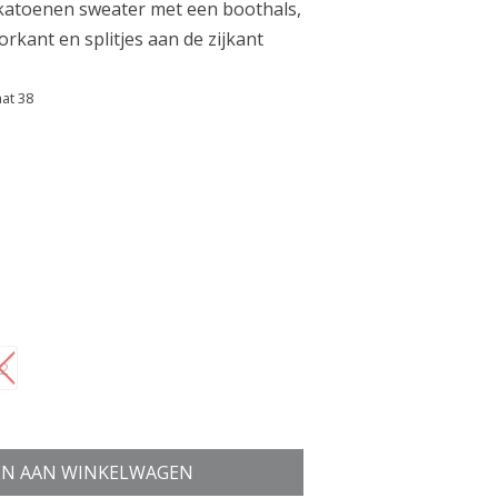
katoenen sweater met een boothals,
kant en splitjes aan de zijkant
aat 38
2
N AAN WINKELWAGEN