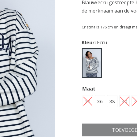
Blauw/ecru gestreepte 
de merknaam aan de voor
Cristina is 176 cm en draagt m
Kleur:
Ecru
Maat
34
36
38
40
4
TOEVOEGE