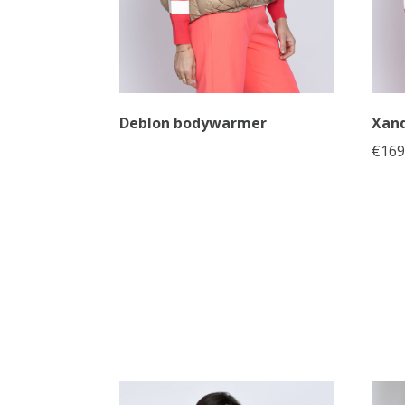
Deblon bodywarmer
Xand
€
169