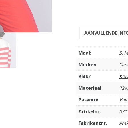
AANVULLENDE INF
Maat
S
,
Merken
Xan
Kleur
Kor
Materiaal
72%
Pasvorm
Val
Artikelnr.
071
Fabrikantnr.
amk