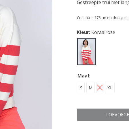
Gestreepte trui met la
Cristina is 176 cm en draagt m
Kleur:
Koraalroze
Maat
S
M
L
XL
TOEVOEGE