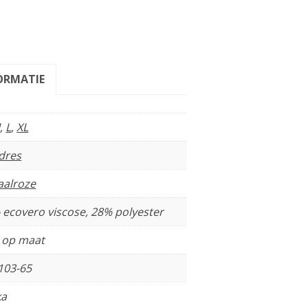
ORMATIE
M
,
L
,
XL
dres
aalroze
 ecovero viscose, 28% polyester
t op maat
103-65
a