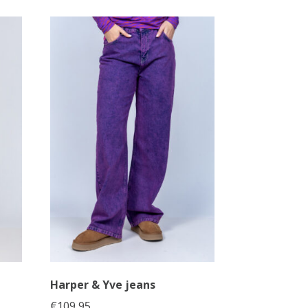
Harper & Yve jeans
€
109,95