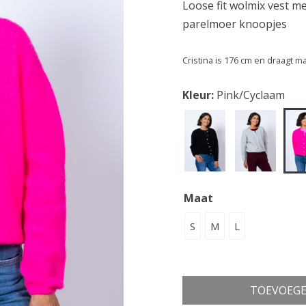
Loose fit wolmix vest m
parelmoer knoopjes
Cristina is 176 cm en draagt m
Kleur:
Pink/Cyclaam
Maat
S
M
L
TOEVOEGE