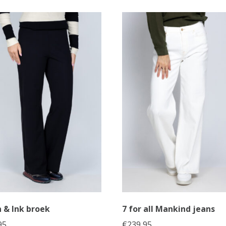
 & Ink broek
7 for all Mankind jeans
95
€
239,95