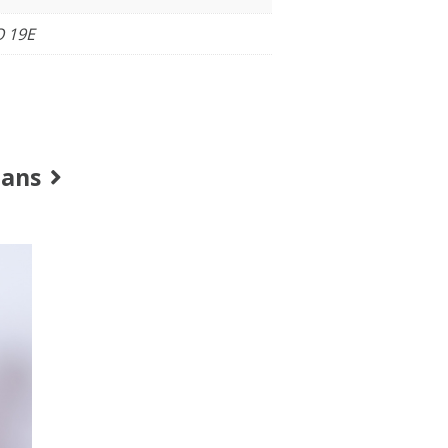
O 19E
eans