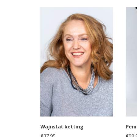
Wajnstat ketting
Penn
€
37,95
€
99,