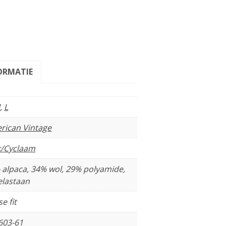
ORMATIE
M
,
L
rican Vintage
k/Cyclaam
 alpaca, 34% wol, 29% polyamide,
elastaan
e fit
603-61