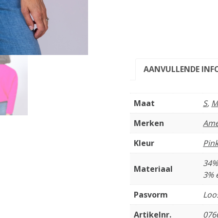
AANVULLENDE INF
Maat
S
,
Merken
Ame
Kleur
Pin
34%
Materiaal
3% 
Pasvorm
Loos
Artikelnr.
076