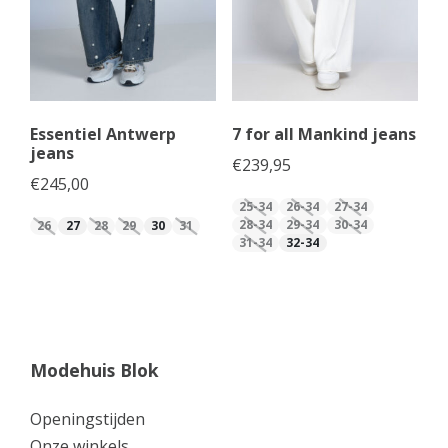
Essentiel Antwerp
7 for all Mankind jeans
jeans
€
239,95
€
245,00
25-34
26-34
27-34
28-34
29-34
30-34
26
27
28
29
30
31
31-34
32-34
Modehuis Blok
Openingstijden
Onze winkels