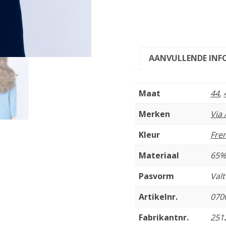
AANVULLENDE INF
Maat
44
,
Merken
Via
Kleur
Fre
Materiaal
65%
Pasvorm
Val
Artikelnr.
070
Fabrikantnr.
251