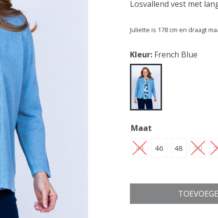
Losvallend vest met l
Juliette is 178 cm en draagt ma
Kleur:
French Blue
Maat
44
46
48
50
5
TOEVOEGE