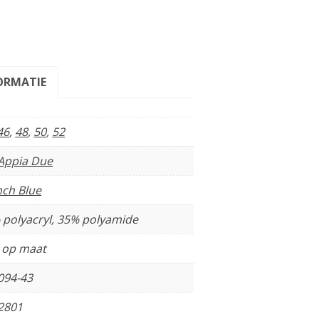
ORMATIE
46
,
48
,
50
,
52
 Appia Due
nch Blue
 polyacryl, 35% polyamide
t op maat
094-43
2801