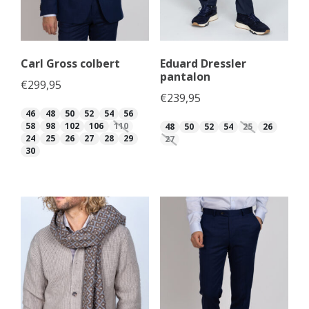
Carl Gross colbert
Eduard Dressler
pantalon
€
299,95
€
239,95
46
48
50
52
54
56
58
98
102
106
110
48
50
52
54
25
26
24
25
26
27
28
29
27
30