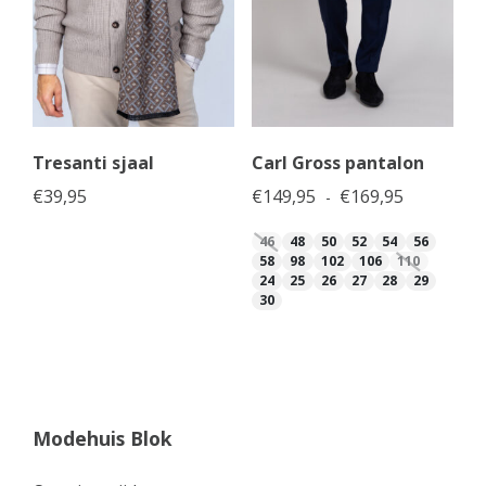
Tresanti sjaal
Carl Gross pantalon
Prijsklasse
€
39,95
€
149,95
€
169,95
-
46
48
50
52
54
56
58
98
102
106
110
24
25
26
27
28
29
30
Modehuis Blok