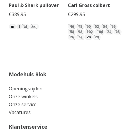
Paul & Shark pullover
Carl Gross colbert
€
389,95
€
299,95
m
l
xl
xxl
46
48
50
52
54
56
58
98
102
106
24
25
26
27
28
29
Modehuis Blok
Openingstijden
Onze winkels
Onze service
Vacatures
Klantenservice