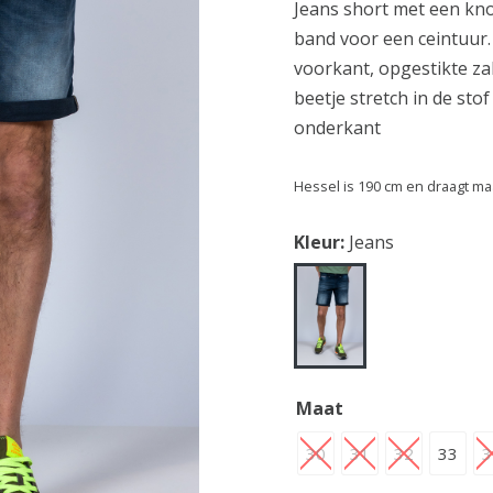
Jeans short met een knoo
band voor een ceintuur.
voorkant, opgestikte za
beetje stretch in de sto
onderkant
Hessel is 190 cm en draagt ma
Kleur:
Jeans
Maat
30
31
32
33
3