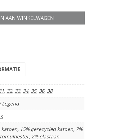
N AAN WINKELWAGEN
ORMATIE
31
,
32
,
33
,
34
,
35
,
36
,
38
 Legend
ns
 katoen, 15% gerecycled katoen, 7%
tomultiester, 2% elastaan