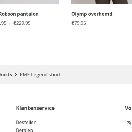
Robson pantalon
Olymp overhemd
199,95
Prijsklasse: €199,95 tot €229,95
,95
€
229,95
€
79,95
-
horts
PME Legend short
Klantenservice
Vo
Bestellen
Betalen