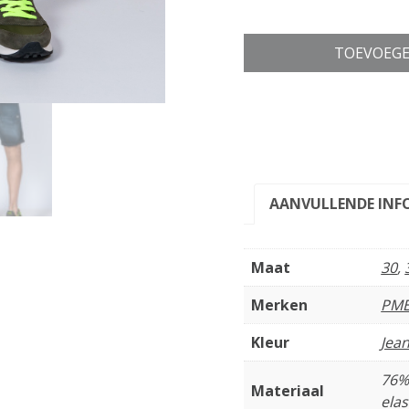
TOEVOEGE
AANVULLENDE INF
Maat
30
,
Merken
PME
Kleur
Jea
76%
Materiaal
elas