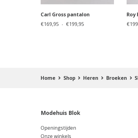
Carl Gross pantalon
Roy 
Prijsklasse: €169,95 tot €
€
169,95
€
199,95
€
199
-
Home
Shop
Heren
Broeken
S
Modehuis Blok
Openingstijden
Onze winkels