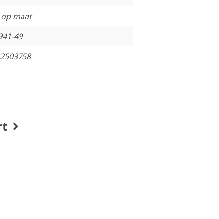
t op maat
941-49
2503758
rt