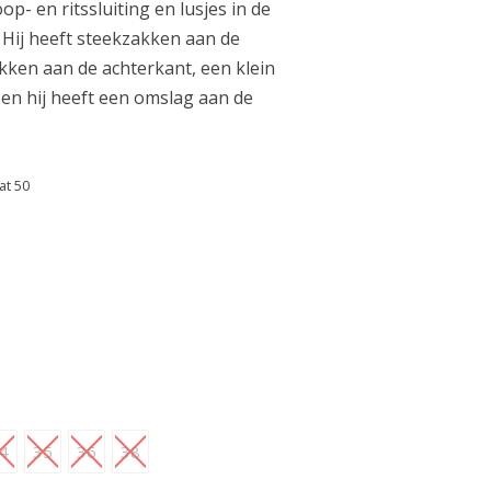
p- en ritssluiting en lusjes in de
 Hij heeft steekzakken aan de
kken aan de achterkant, een klein
f en hij heeft een omslag aan de
at 50
4
35
36
38