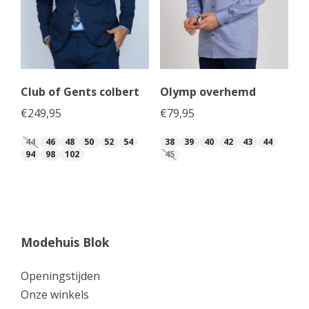
Club of Gents colbert
Olymp overhemd
€
249,95
€
79,95
44
46
48
50
52
54
38
39
40
42
43
44
94
98
102
45
Modehuis Blok
Openingstijden
Onze winkels