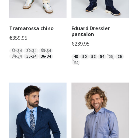
Tramarossa chino
Eduard Dressler
pantalon
€
359,95
€
239,95
31-34
32-34
33-34
34-34
35-34
36-34
48
50
52
54
25
26
27