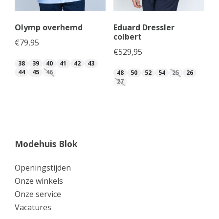
Olymp overhemd
Eduard Dressler
colbert
€
79,95
€
529,95
38
39
40
41
42
43
44
45
46
48
50
52
54
25
26
27
Modehuis Blok
Openingstijden
Onze winkels
Onze service
Vacatures