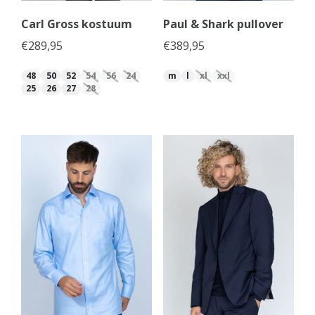
Carl Gross kostuum
Paul & Shark pullover
€
289,95
€
389,95
48
50
52
54
56
24
m
l
xl
xxl
25
26
27
28