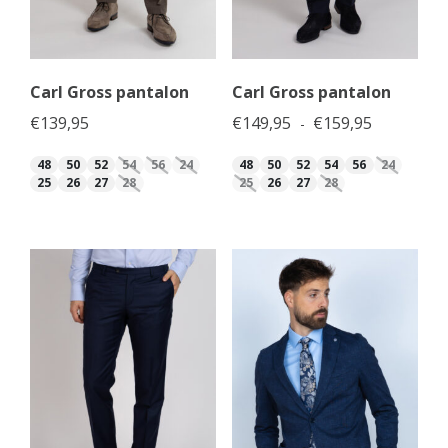
Carl Gross pantalon
Carl Gross pantalon
Prijsklasse
€
139,95
€
149,95
€
159,95
-
48
50
52
54
56
24
48
50
52
54
56
24
25
26
27
28
25
26
27
28