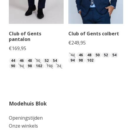
Club of Gents
Club of Gents colbert
pantalon
€
249,95
€
169,95
44
46
48
50
52
54
94
98
102
44
46
48
50
52
54
90
94
98
102
106
24
Modehuis Blok
Openingstijden
Onze winkels