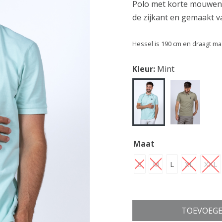
Polo met korte mouwen, 
de zijkant en gemaakt 
Hessel is 190 cm en draagt ma
Kleur:
Mint
Maat
S
M
L
XL
XXL
TOEVOEGE