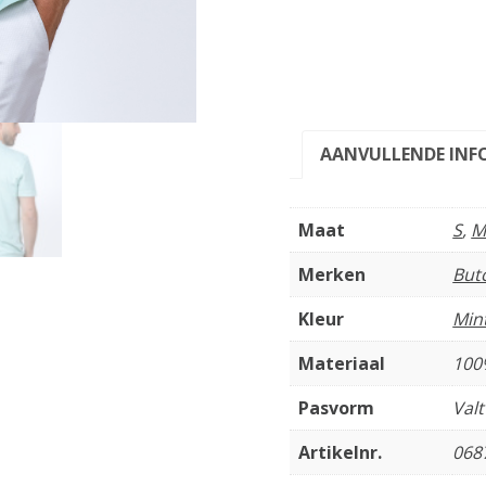
AANVULLENDE INF
Maat
S
,
Merken
But
Kleur
Min
Materiaal
100
Pasvorm
Val
Artikelnr.
068