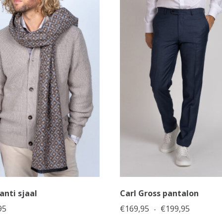
anti sjaal
Carl Gross pantalon
Prijsklas
95
€
169,95
€
199,95
-