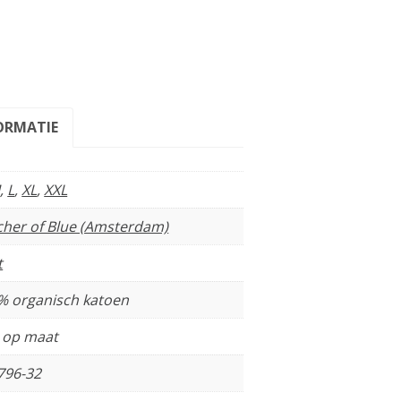
ORMATIE
M
,
L
,
XL
,
XXL
cher of Blue (Amsterdam)
t
% organisch katoen
t op maat
796-32