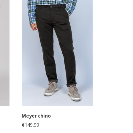
Meyer chino
se: €169,95 tot €199,95
€
149,99