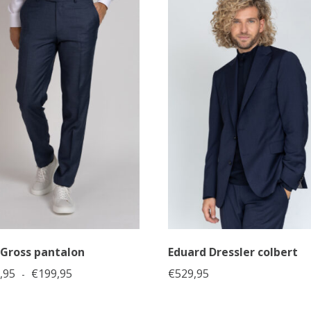
 Gross pantalon
Eduard Dressler colbert
Prijsklasse: €169,95 tot €199,95
,95
€
199,95
€
529,95
-