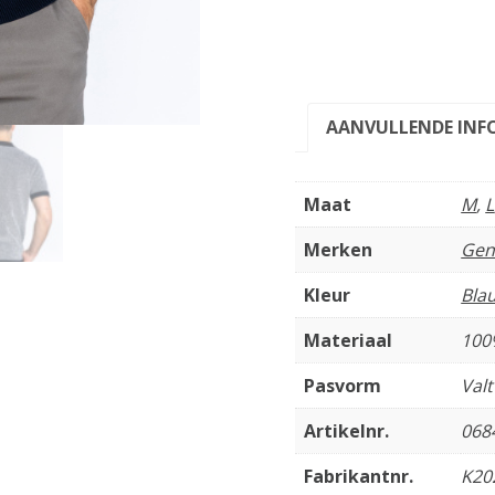
AANVULLENDE INF
Maat
M
,
L
Merken
Gen
Kleur
Bla
Materiaal
100
Pasvorm
Val
Artikelnr.
068
Fabrikantnr.
K20