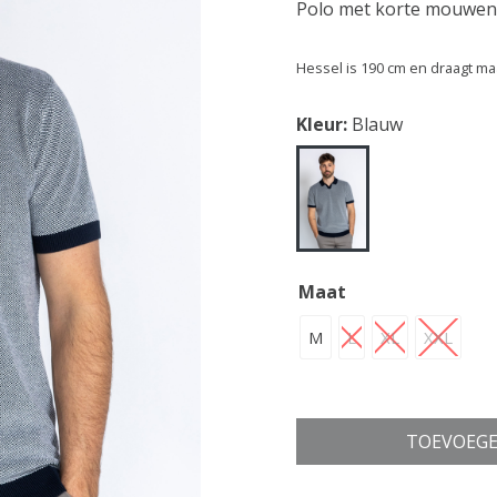
Polo met korte mouwen
Hessel is 190 cm en draagt ma
Kleur:
Blauw
Maat
M
L
XL
XXL
TOEVOEGE