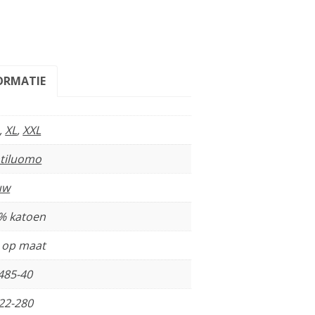
ORMATIE
,
XL
,
XXL
tiluomo
uw
% katoen
t op maat
485-40
22-280