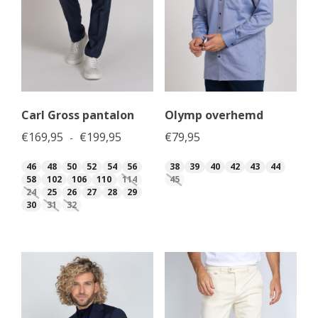
Carl Gross pantalon
Olymp overhemd
Prijsklasse: €169,95 tot €199,95
€
169,95
€
199,95
€
79,95
-
46
48
50
52
54
56
38
39
40
42
43
44
58
102
106
110
114
45
24
25
26
27
28
29
30
31
32