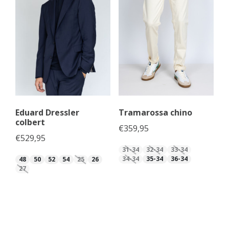
Eduard Dressler
Tramarossa chino
colbert
€
359,95
€
529,95
31-34
32-34
33-34
34-34
35-34
36-34
48
50
52
54
25
26
27