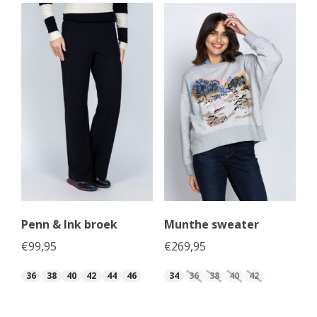
Penn & Ink broek
Munthe sweater
€
99,95
€
269,95
36
38
40
42
44
46
34
36
38
40
42