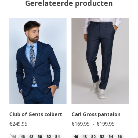
Gerelateerde producten
Club of Gents colbert
Carl Gross pantalon
Prijsklasse
€
249,95
€
169,95
€
199,95
-
44
46
48
50
52
54
46
48
50
52
54
56