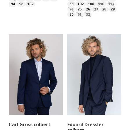
94
98
102
58
102
106
110
114
24
25
26
27
28
29
30
31
32
Carl Gross colbert
Eduard Dressler
colbert