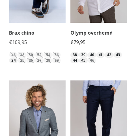
Brax chino
Olymp overhemd
€
109,95
€
79,95
46
48
50
52
54
56
38
39
40
41
42
43
24
25
26
27
28
29
44
45
46