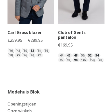
Carl Gross blazer
Club of Gents
pantalon
Prijsklasse: €259,95 tot €289,95
€
259,95
€
289,95
-
€
169,95
46
48
50
52
54
56
58
25
26
27
28
44
46
48
50
52
54
90
94
98
102
106
24
Modehuis Blok
Openingstijden
Onze winkels