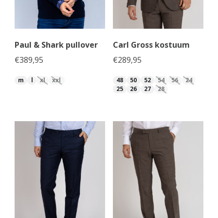
Paul & Shark pullover
Carl Gross kostuum
€
389,95
€
289,95
m
l
xl
xxl
48
50
52
54
56
24
25
26
27
28