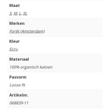
Maat
S
,
M
,
L
,
XL
Merken
Forét (Amsterdam)
Kleur
Ecru
Materiaal
100% organisch katoen
Pasvorm
Loose fit
Artikelnr.
068839-11