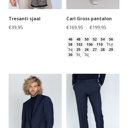
Tresanti sjaal
Carl Gross pantalon
Prijsklasse
€
39,95
€
169,95
€
199,95
-
46
48
50
52
54
56
58
102
106
110
114
24
25
26
27
28
29
30
31
32