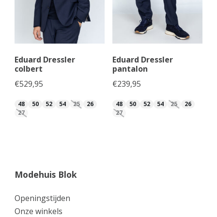
Eduard Dressler
Eduard Dressler
colbert
pantalon
€
529,95
€
239,95
48
50
52
54
25
26
48
50
52
54
25
26
27
27
Modehuis Blok
Openingstijden
Onze winkels