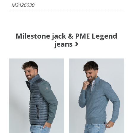
M2426030
Milestone jack & PME Legend
jeans
Prijsklasse: €249,95 tot €269,95