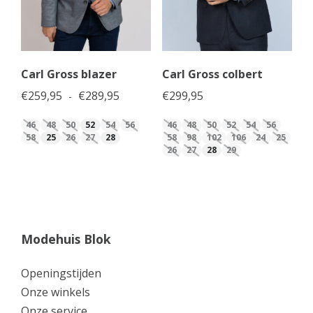
Carl Gross blazer
Carl Gross colbert
Prijsklasse: €259,95 tot €289,95
€
259,95
€
289,95
€
299,95
-
46
48
50
52
54
56
46
48
50
52
54
56
58
25
26
27
28
58
98
102
106
24
25
26
27
28
29
Modehuis Blok
Openingstijden
Onze winkels
Onze service