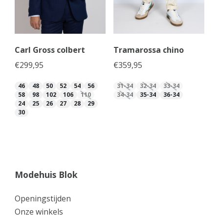
Carl Gross colbert
Tramarossa chino
€
299,95
€
359,95
46
48
50
52
54
56
31-34
32-34
33-34
58
98
102
106
110
34-34
35-34
36-34
24
25
26
27
28
29
30
Modehuis Blok
Openingstijden
Onze winkels